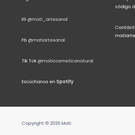
código d
IG
@mati_artesanal
Contáct
matiart
Fb
@matiartesanal
Tik Tok
@maticosmeticanatural
Escúchanos en
Spotify
Copyright © 2026
Mati