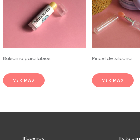
Bálsamo para labios
Pincel de silicona
VER MÁS
VER MÁS
Síguenos
Es tu pr