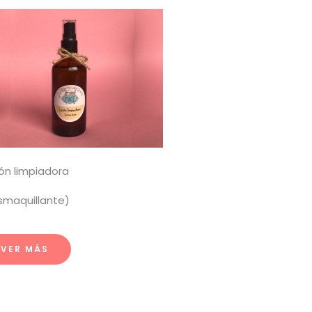
ón limpiadora
smaquillante)
VER MÁS