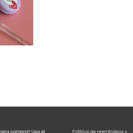
imera compra?
Usa el
Política de reembolsos y