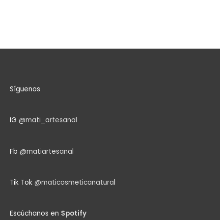
Síguenos
IG
@mati_artesanal
Fb
@matiartesanal
Tik Tok
@maticosmeticanatural
Escúchanos en
Spotify