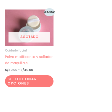
Rango
Este
¡Oferta!
de
producto
precios:
desde
tiene
S/30.00
múltiples
hasta
S/40.00
AGOTADO
variantes.
Las
opciones
Cuidado facial
se
Polvo matificante y sellador
pueden
de maquillaje
elegir
S/
30.00
-
S/
40.00
en
SELECCIONAR
la
OPCIONES
página
de
producto