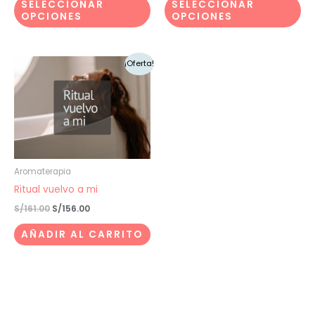
SELECCIONAR
SELECCIONAR
la
la
OPCIONES
OPCIONES
página
pá
de
de
El
El
producto
pr
¡Oferta!
precio
precio
original
actual
era:
es:
S/161.00.
S/156.00.
Aromaterapia
Ritual vuelvo a mi
S/
161.00
S/
156.00
AÑADIR AL CARRITO