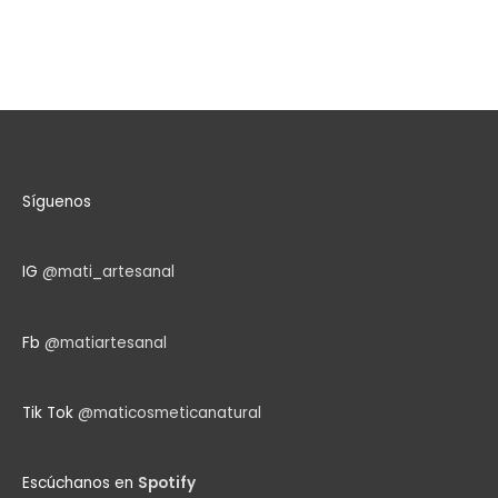
Síguenos
IG
@mati_artesanal
Fb
@matiartesanal
Tik Tok
@maticosmeticanatural
Escúchanos en
Spotify