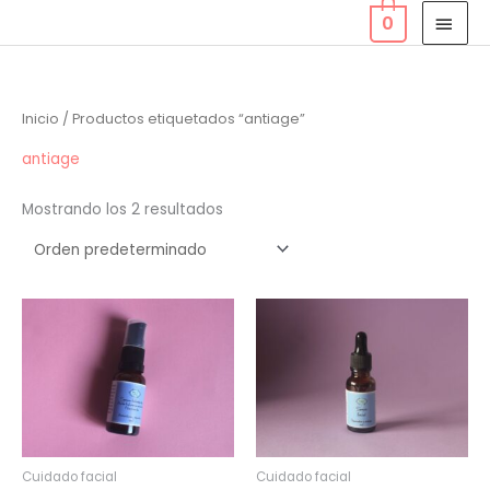
Ir
MEN
0
al
PRIN
contenido
Inicio
/ Productos etiquetados “antiage”
antiage
Mostrando los 2 resultados
Cuidado facial
Cuidado facial