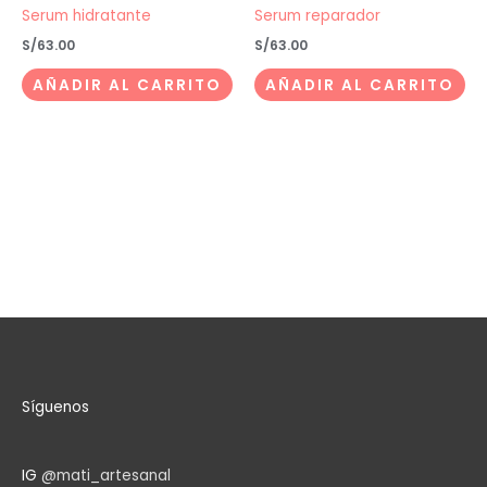
Serum hidratante
Serum reparador
S/
63.00
S/
63.00
AÑADIR AL CARRITO
AÑADIR AL CARRITO
Síguenos
IG
@mati_artesanal