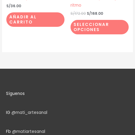
pu
ritmo
S/
36.00
ele
S/
172.00
S/
168.00
AÑADIR AL
en
CARRITO
SELECCIONAR
la
OPCIONES
pá
de
pr
Síguenos
IG
@mati_artesanal
Fb
@matiartesanal