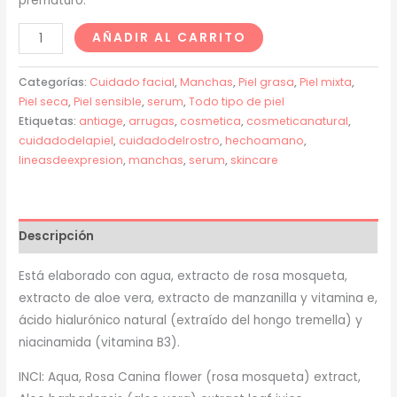
prematuro.
AÑADIR AL CARRITO
Categorías:
Cuidado facial
,
Manchas
,
Piel grasa
,
Piel mixta
,
Piel seca
,
Piel sensible
,
serum
,
Todo tipo de piel
Etiquetas:
antiage
,
arrugas
,
cosmetica
,
cosmeticanatural
,
cuidadodelapiel
,
cuidadodelrostro
,
hechoamano
,
lineasdeexpresion
,
manchas
,
serum
,
skincare
Descripción
Está elaborado con agua, extracto de rosa mosqueta,
extracto de aloe vera, extracto de manzanilla y vitamina e,
ácido hialurónico natural (extraído del hongo tremella) y
niacinamida (vitamina B3).
INCI: Aqua, Rosa Canina flower (rosa mosqueta) extract,